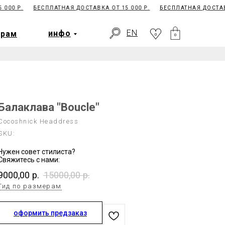
00 Р.
БЕСПЛАТНАЯ ДОСТАВКА ОТ 15 000 Р.
БЕСПЛАТНАЯ ДОСТАВКА
EN
ерам
инфо
0
EN
инфо
ерам
0
0
Балаклава "Boucle"
Cocoshnick Headdress
SKU:
Нужен совет стилиста?
Свяжитесь с нами:
9000,00
р.
15000,00
р.
Гид по размерам
оформить предзаказ