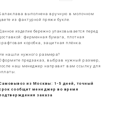
Балаклава выполнена вручную в молочном
цвете из фактурной пряжи букле.
Данное изделие бережно упаковывается перед
доставкой: фирменная бумага, плотная
крафтовая коробка, защитная плёнка.
Не нашли нужного размера?
Оформите предзаказ, выбрав нужный размер,
после наш менеджер направит вам ссылку для
оплаты.
Самовывоз из Москвы: 1-5 дней, точный
срок сообщит менеджер во время
подтверждения заказа