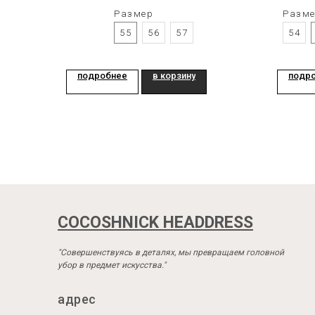
Размер
Разм
55
56
57
54
подробнее
в корзину
подр
COCOSHNICK HEADDRESS
"Совершенствуясь в деталях, мы превращаем головной
убор в предмет искусства."
адрес