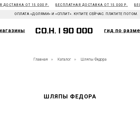
 ДОСТАВКА ОТ 15 000 Р.
БЕСПЛАТНАЯ ДОСТАВКА ОТ 15 000 Р.
БЕС
магазины
гид по разм
ОПЛАТА «ДОЛЯМИ» И «СПЛИТ». КУПИТЕ СЕЙЧАС. ПЛАТИТЕ ПОТОМ.
магазины
гид по разм
Главная
»
Каталог
»
Шляпы Федора
ШЛЯПЫ ФЕДОРА