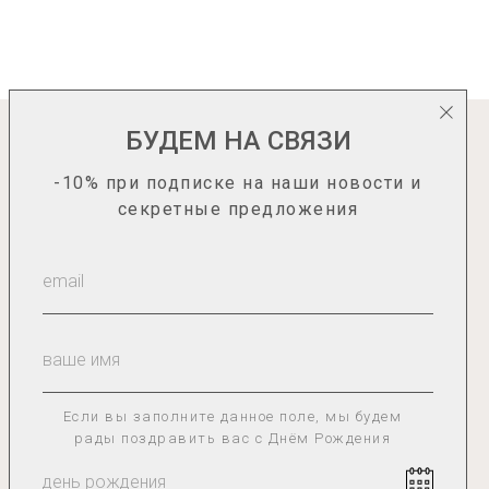
женского образа.
БУДЕМ НА СВЯЗИ
оловных уборов из качественного материала, имеет
информация
-10% при подписке на наши новости и
О нас
ими полями. Соломенная модель Федора с полями
секретные предложения
черты, что и классическая:
Каталог
Гид по размерам
Сотрудничество
Доставка и оплата
Оплата «Долями»
Оплата через Яндекс.Сплит
Возврат товара
гантности.
Если вы заполните данное поле, мы будем
рады поздравить вас с Днём Рождения
ий, мы всегда предлагаем широкий выбор базовых
зупречного белого, чтобы у Вас была возможность