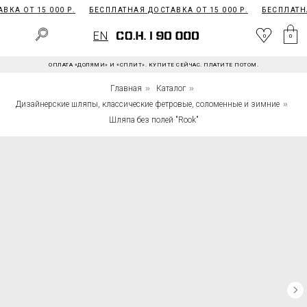
КА ОТ 15 000 Р.
БЕСПЛАТНАЯ ДОСТАВКА ОТ 15 000 Р.
БЕСПЛАТНА
EN
0
EN
0
0
ОПЛАТА «ДОЛЯМИ» И «СПЛИТ». КУПИТЕ СЕЙЧАС. ПЛАТИТЕ ПОТОМ.
Главная
»
Каталог
»
Дизайнерские шляпы, классические фетровые, соломенные и зимние
»
Шляпа без полей "Rook"