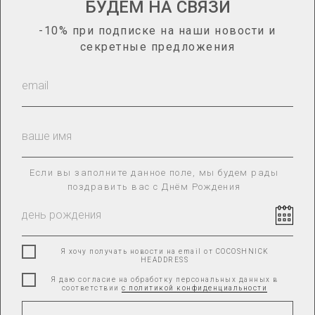
БУДЕМ НА СВЯЗИ
-10% при подписке на наши новости и
информация
секретные предложения
Каталог
О нас
Гид по размерам
Сотрудничество
Доставка и оплата
Оплата «Долями»
Оплата через Яндекс.Сплит
Возврат товара
Если вы заполните данное поле, мы будем рады
поздравить вас с Днём Рождения
ПОЛИТИКА КОНФИДЕНЦИАЛЬНОСТИ
КАРТА САЙТА
Я хочу получать новости на email от COCOSHNICK
HEADDRESS
Я даю согласие на обработку персональных данных в
соответствии
с политикой конфиденциальности
ИП РУЗАКОВА ОЛЬГА ВАДИМОВНА