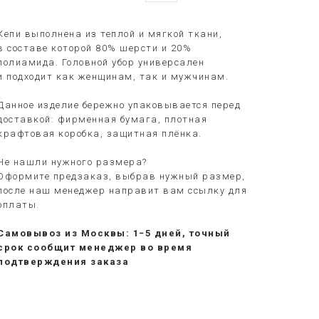
Кепи выполнена из теплой и мягкой ткани,
в составе которой 80% шерсти и 20%
полиамида. Головной убор универсален
и подходит как женщинам, так и мужчинам.
Данное изделие бережно упаковывается перед
доставкой: фирменная бумага, плотная
крафтовая коробка, защитная плёнка.
Не нашли нужного размера?
Оформите предзаказ, выбрав нужный размер,
после наш менеджер направит вам ссылку для
оплаты.
Самовывоз из Москвы: 1−5 дней, точный
срок сообщит менеджер во время
подтверждения заказа