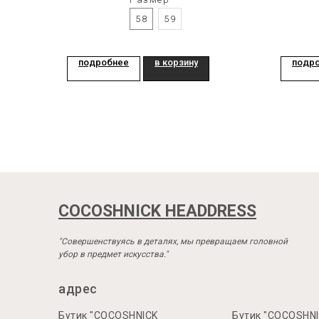
58
59
подробнее
в корзину
подр
COCOSHNICK HEADDRESS
"Совершенствуясь в деталях, мы превращаем головной
убор в предмет искусства."
адрес
Бутик "COCOSHNICK
Бутик "COCOSHN