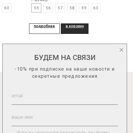
60
55
56
57
58
59
60
подробнее
в корзину
БУДЕМ НА СВЯЗИ
-10% при подписке на наши новости и
секретные предложения
информация
О нас
Каталог
Гид по размерам
Сотрудничество
Доставка и оплата
Если вы заполните данное поле, мы будем