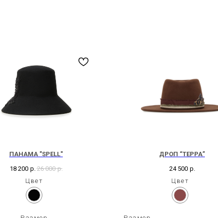
ПАНАМА "SPELL"
ДРОП “ТЕРРА”
18 200
р.
26 000
р.
24 500
р.
Цвет
Цвет
Размер
Размер