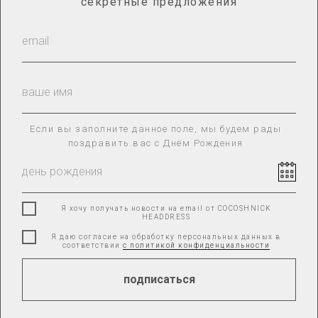
секретные предложения
Каталог
О нас
Гид по размерам
Сотрудничество
Доставка и оплата
Оплата «Долями»
Оплата через Яндекс.Сплит
Возврат товара
Если вы заполните данное поле, мы будем рады
поздравить вас с Днём Рождения
ПОЛИТИКА КОНФИДЕНЦИАЛЬНОСТИ
КАРТА САЙТА
Я хочу получать новости на email от COCOSHNICK
HEADDRESS
Я даю согласие на обработку персональных данных в
соответствии
с политикой конфиденциальности
ИП РУЗАКОВА ОЛЬГА ВАДИМОВНА
ИНН: 110405617947
подписаться