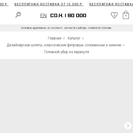
0 Р.
БЕСПЛАТНАЯ ДОСТАВКА ОТ 15 000 Р.
БЕСПЛАТНАЯ ДОСТАВКА 
EN
0
EN
0
0
ОПЛАТА «ДОЛЯМИ» И «СПЛИТ». КУПИТЕ СЕЙЧАС. ПЛАТИТЕ ПОТОМ.
Главная
»
Каталог
»
Дизайнерские шляпы, классические фетровые, соломенные и зимние
»
Головной убор из каракуля