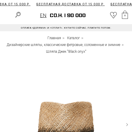
А ОТ 15 000 Р.
БЕСПЛАТНАЯ ДОСТАВКА ОТ 15 000 Р.
БЕСПЛАТНАЯ
EN
0
EN
0
0
ОПЛАТА «ДОЛЯМИ» И «СПЛИТ». КУПИТЕ СЕЙЧАС. ПЛАТИТЕ ПОТОМ.
Главная
»
Каталог
»
Дизайнерские шляпы, классические фетровые, соломенные и зимние
»
Шляпа Джек "Black onyx"