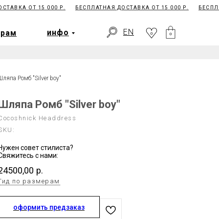
АВКА ОТ 15 000 Р.
БЕСПЛАТНАЯ ДОСТАВКА ОТ 15 000 Р.
БЕСПЛАТ
EN
ерам
инфо
0
EN
инфо
ерам
0
0
Шляпа Ромб "Silver boy"
Шляпа Ромб "Silver boy"
Cocoshnick Headdress
SKU:
Нужен совет стилиста?
Свяжитесь с нами:
24500,00
р.
Гид по размерам
оформить предзаказ