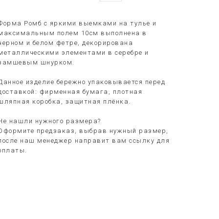
Форма Ромб с яркими выемками на тулье и
максимальным полем 10см выполнена в
черном и белом фетре, декорирована
металлическими элементами в серебре и
замшевым шнурком.
Данное изделие бережно упаковывается перед
доставкой: фирменная бумага, плотная
шляпная коробка, защитная плёнка.
Не нашли нужного размера?
Оформите предзаказ, выбрав нужный размер,
после наш менеджер направит вам ссылку для
оплаты.