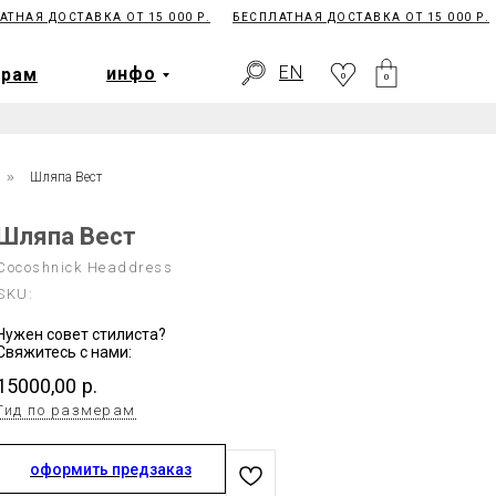
НАЯ ДОСТАВКА ОТ 15 000 Р.
БЕСПЛАТНАЯ ДОСТАВКА ОТ 15 000 Р.
EN
ерам
инфо
0
EN
инфо
ерам
0
0
»
Шляпа Вест
Шляпа Вест
Cocoshnick Headdress
SKU:
Нужен совет стилиста?
Свяжитесь с нами:
15000,00
р.
Гид по размерам
оформить предзаказ