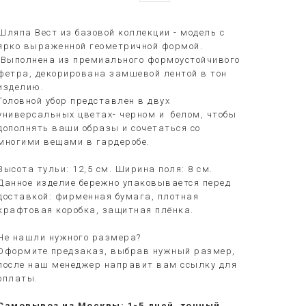
Шляпа Вест из базовой коллекции - модель с
ярко выраженной геометричной формой.
Выполнена из премиального формоустойчивого
фетра, декорирована замшевой лентой в тон
изделию.
Головной убор представлен в двух
универсальных цветах- черном и белом, чтобы
дополнять ваши образы и сочетаться со
многими вещами в гардеробе.
Высота тульи: 12,5 см. Ширина поля: 8 см.
Данное изделие бережно упаковывается перед
доставкой: фирменная бумага, плотная
крафтовая коробка, защитная плёнка.
Не нашли нужного размера?
Оформите предзаказ, выбрав нужный размер,
после наш менеджер направит вам ссылку для
оплаты.
Самовывоз из Москвы: 1-5 дней, точный