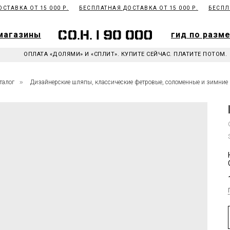
ТАВКА ОТ 15 000 Р.
БЕСПЛАТНАЯ ДОСТАВКА ОТ 15 000 Р.
БЕСПЛАТ
магазины
гид по разм
магазины
гид по разм
ОПЛАТА «ДОЛЯМИ» И «СПЛИТ». КУПИТЕ СЕЙЧАС. ПЛАТИТЕ ПОТОМ.
талог
»
Дизайнерские шляпы, классические фетровые, соломенные и зимние