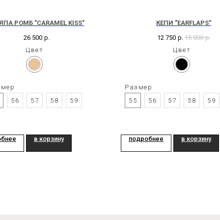
ПА РОМБ "CARAMEL KISS"
КЕПИ "EARFLAPS"
26 500
р.
12 750
р.
15 000
р.
Цвет
Цвет
змер
Размер
56
57
58
59
55
56
57
58
59
обнее
в корзину
подробнее
в корзину