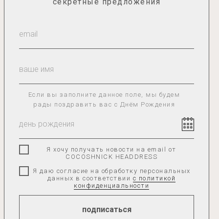
секретные предложения
информация
О нас
Каталог
Гид по размерам
Сотрудничество
Доставка и оплата
Если вы заполните данное поле, мы будем
Оплата «Долями»
рады поздравить вас с Днём Рождения
Оплата через Яндекс.Сплит
Возврат товара
Я хочу получать новости на email от
COCOSHNICK HEADDRESS
Я даю согласие на обработку персональных
данных в соответствии
с политикой
конфиденциальности
подписаться