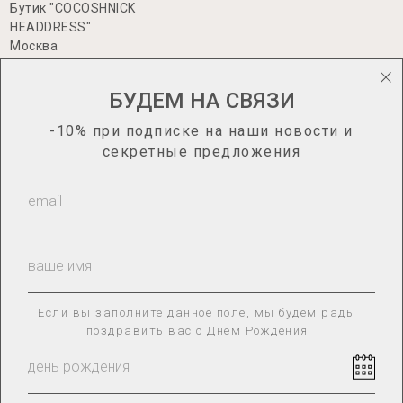
Бутик "COCOSHNICK
HEADDRESS"
Москва
Большая Никитская 17, стр.1
БУДЕМ НА СВЯЗИ
-10% при подписке на наши новости и
информация
секретные предложения
Каталог
О нас
Гид по размерам
Сотрудничество
Доставка и оплата
Оплата «Долями»
Оплата через Яндекс.Сплит
Возврат товара
Если вы заполните данное поле, мы будем рады
поздравить вас с Днём Рождения
ПОЛИТИКА КОНФИДЕНЦИАЛЬНОСТИ
КАРТА САЙТА