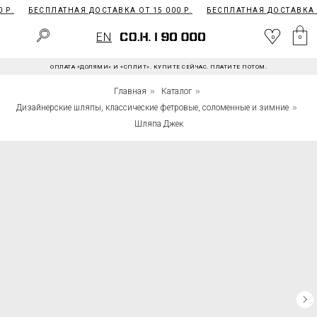
Р.
БЕСПЛАТНАЯ ДОСТАВКА ОТ 15 000 Р.
БЕСПЛАТНАЯ ДОСТАВКА ОТ
EN
0
EN
0
0
ОПЛАТА «ДОЛЯМИ» И «СПЛИТ». КУПИТЕ СЕЙЧАС. ПЛАТИТЕ ПОТОМ.
Главная
»
Каталог
»
Дизайнерские шляпы, классические фетровые, соломенные и зимние
»
Шляпа Джек