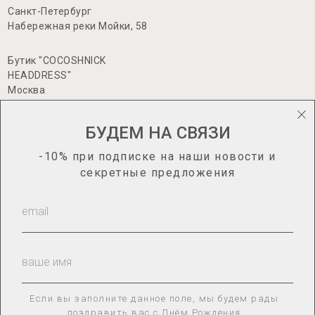
Санкт-Петербург
Набережная реки Мойки, 58
Бутик "COCOSHNICK
HEADDRESS"
Москва
Большая Никитская 17, стр.1
БУДЕМ НА СВЯЗИ
-10% при подписке на наши новости и
информация
секретные предложения
Каталог
О нас
Гид по размерам
Сотрудничество
Доставка и оплата
Оплата «Долями»
Оплата через Яндекс.Сплит
Возврат товара
Если вы заполните данное поле, мы будем рады
поздравить вас с Днём Рождения