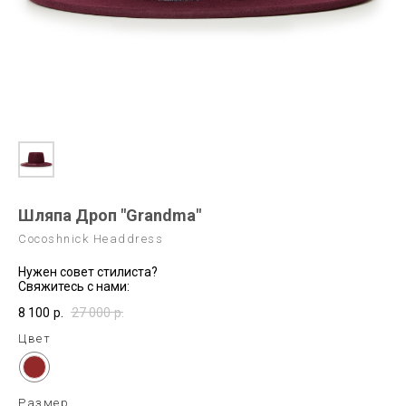
Шляпа Дроп "Grandma"
Cocoshnick Headdress
Нужен совет стилиста?
Свяжитесь с нами:
8 100
р.
27 000
р.
Цвет
Размер