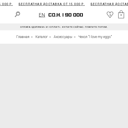
000 Р.
БЕСПЛАТНАЯ ДОСТАВКА ОТ 15 000 Р.
БЕСПЛАТНАЯ ДОСТАВК
EN
0
EN
0
0
ОПЛАТА «ДОЛЯМИ» И «СПЛИТ». КУПИТЕ СЕЙЧАС. ПЛАТИТЕ ПОТОМ.
Главная
»
Каталог
»
Аксессуары
»
Чехол "I love my eggs"