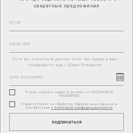
информация
секретные предложения
Каталог
О нас
Гид по размерам
Сотрудничество
Доставка и оплата
Оплата «Долями»
Оплата через Яндекс.Сплит
Возврат товара
Если вы заполните данное поле, мы будем рады
поздравить вас с Днём Рождения
ПОЛИТИКА КОНФИДЕНЦИАЛЬНОСТИ
КАРТА САЙТА
Я хочу получать новости на email от COCOSHNICK
HEADDRESS
Я даю согласие на обработку персональных данных в
соответствии
с политикой конфиденциальности
ИП РУЗАКОВА ОЛЬГА ВАДИМОВНА
ИНН: 110405617947
подписаться