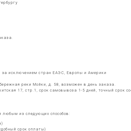
тербургу
аказа.
я, за исключением стран ЕАЭС, Европы и Америки
бережная реки Мойки, д. 58, возможен в день заказа.
китская 17, стр.1, срок самовывоза 1-5 дней, точный срок 
 любым из следующих способов:
а)
удобный срок оплаты)