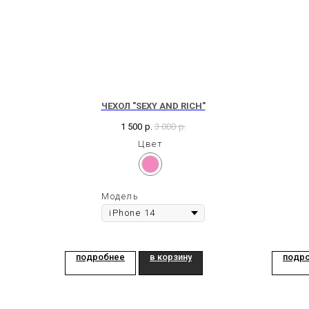
ЧЕХОЛ "SEXY AND RICH"
1 500
р.
3 000
р.
Цвет
Модель
подробнее
в корзину
подр